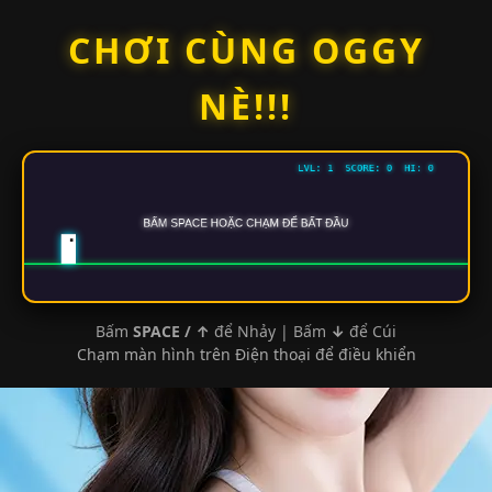
Skip
CHƠI CÙNG OGGY
to
content
NÈ!!!
Bấm
SPACE / ↑
để Nhảy | Bấm
↓
để Cúi
Chạm màn hình trên Điện thoại để điều khiển