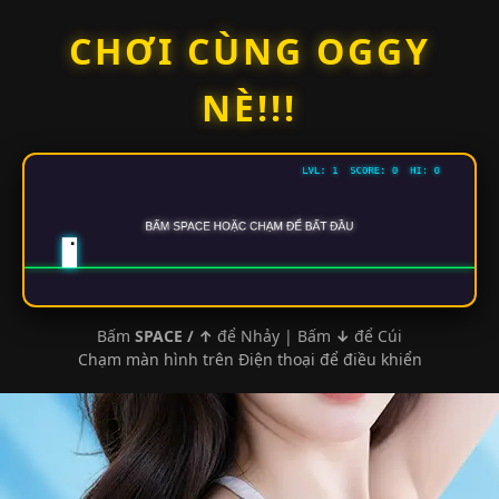
Skip
CHƠI CÙNG OGGY
to
content
NÈ!!!
Bấm
SPACE / ↑
để Nhảy | Bấm
↓
để Cúi
Chạm màn hình trên Điện thoại để điều khiển