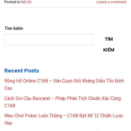
Posted in
Nổ Hũ
Leave a comment
Tìm kiếm
TÌM
KIẾM
Recent Posts
Rồng Hổ Online C168 – Ván Cược Đối Kháng Siêu Tốc Đỉnh
Cao
Cách Soi Cầu Baccarat – Pháp Phân Tích Chuẩn Xác Cùng
C168
Mẹo Chơi Poker Luôn Thắng – C168 Bật Mí 12 Chiến Lược
Hay