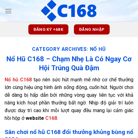
Skip
to
content
ĐĂNG KÝ +68K
ĐĂNG NHẬP
CATEGORY ARCHIVES:
NỔ HŨ
Nổ Hũ C168 – Chạm Nhẹ Là Có Ngay Cơ
Hội Trúng Quà Đậm
Nổ hũ C168
tạo nên sức hút mạnh mẽ nhờ cơ chế thưởng
lớn cùng hiệu ứng hình ảnh sống động, cuốn hút. Người chơi
dễ dàng bị hấp dẫn bởi những vòng quay liên tục với khả
năng kích hoạt phần thưởng bất ngờ. Nhịp độ giải trí luôn
được duy trì cao khi mỗi lượt quay đều mang lại cảm giác
hồi hộp ở
website
C168
.
Sân chơi nổ hũ C168 đổi thưởng khủng bùng nổ