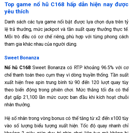
Top game nổ hũ C168 hấp dẫn hiện nay được
yêu thích
Danh sách các tựa game nổi bật được lựa chọn dựa trên tỷ
lệ trả thưởng, mức jackpot và tần suất quay thưởng thực tế.
Mỗi trò đều có cơ chế riêng, phù hợp với từng phong cách
tham gia khác nhau của người dùng.
Sweet Bonanza
Nổ hũ C168
Sweet Bonanza có RTP khoảng 96.5% với cơ
chế thanh toán theo cụm thay vì dòng truyền thống. Tần suất
xuất hiện free spin trung bình từ 90 đến 120 lượt quay tùy
theo biến động trong phiên chơi. Mức thắng tối đa có thể
đạt gấp 21,100 lần mức cược ban đầu khi kích hoạt chuỗi
nhân thưởng.
Hệ số nhân trong vòng bonus có thể tăng từ x2 đến x100 tùy
vào số lượng biểu tượng xuất hiện. Tốc độ quay nhanh chỉ