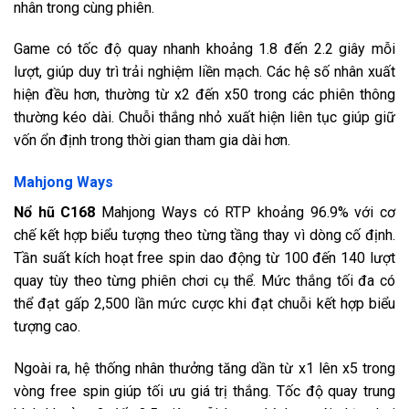
nhân trong cùng phiên.
Game có tốc độ quay nhanh khoảng 1.8 đến 2.2 giây mỗi
lượt, giúp duy trì trải nghiệm liền mạch. Các hệ số nhân xuất
hiện đều hơn, thường từ x2 đến x50 trong các phiên thông
thường kéo dài. Chuỗi thắng nhỏ xuất hiện liên tục giúp giữ
vốn ổn định trong thời gian tham gia dài hơn.
Mahjong Ways
Nổ hũ C168
Mahjong Ways có RTP khoảng 96.9% với cơ
chế kết hợp biểu tượng theo từng tầng thay vì dòng cố định.
Tần suất kích hoạt free spin dao động từ 100 đến 140 lượt
quay tùy theo từng phiên chơi cụ thể. Mức thắng tối đa có
thể đạt gấp 2,500 lần mức cược khi đạt chuỗi kết hợp biểu
tượng cao.
Ngoài ra, hệ thống nhân thưởng tăng dần từ x1 lên x5 trong
vòng free spin giúp tối ưu giá trị thắng. Tốc độ quay trung